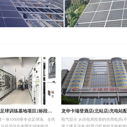
足球训练基地项目2标段施
龙华卡瑞登酒店(北站店)充电站
建一座10000座专业足球场、全民
电气部分:从供电局投资的供用电房(
及安装工程
、运动员综合保障区域体能训练
房土建及设备)到用户投资的充电桩接