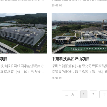
心、运动员综合保障区域宿舍
充电桩安装、设备由发包方提供)。
26-01-08
站，连桥、车库、设备用房、室
景观绿化工程等。
项目
中建科技集团坪山项目
科技有限公司经国家能源局南方
深圳市朝阳辉科技有限公司经国家能
，取得承装（修、试）电力设施
监管局的批准，取得承装（修、试）
三级、承修三级、承试四级）。
许可证（承装三级、承修三级、承试
26-01-08
上一页
1
2
下