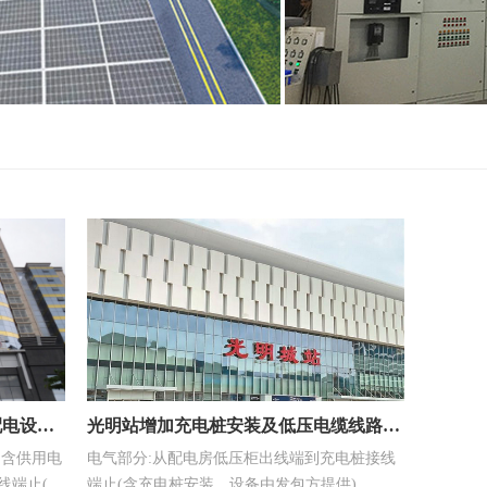
配电设备
光明站增加充电桩安装及低压电缆线路敷
不含供用电
电气部分:从配电房低压柜出线端到充电桩接线
设工程
线端止(含
端止(含充电桩安装、设备由发包方提供)。