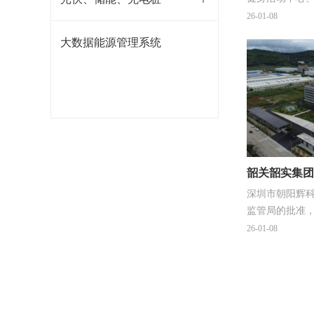
及康复科研中
26-01-08
楼、公交首末
大数据能源管理系统
外配套工程、
韶关韶实集团
深圳市朝阳辉
监管局的批准
许可证（承装
26-01-08