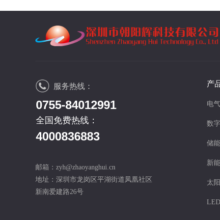
产
服务热线：
0755-84012991
电
全国免费热线：
数
4000836883
储
新
邮箱：zyh@zhaoyanghui.cn
地址：深圳市龙岗区平湖街道凤凰社区
太
新南爱建路26号
LE