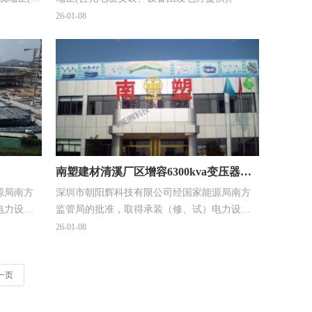
26-01-08
南塑建材清溪厂区增容6300kva变压器、
源局南方
深圳市朝阳辉科技有限公司经国家能源局南方
低压配电安装工程
电力设施
监管局的批准，取得承装（修、试）电力设施
四级）。
许可证（承装三级、承修三级、承试四级）。
26-01-08
一页