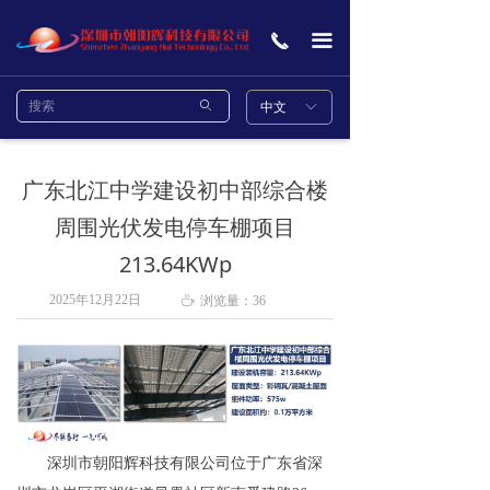
首页
끅
끀
关于我们
ꄙ
中文
ꀅ
项目案例
产品中心
广东北江中学建设初中部综合楼
新闻中心
周围光伏发电停车棚项目
213.64KWp
联系我们
2025年12月22日
ꄘ
浏览量：
36
深圳市朝阳辉科技有限公司位于广东省深