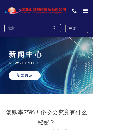
首页
끅
끀
关于我们
ꄙ
中文
ꀅ
项目案例
产品中心
新 闻 中 心
新闻中心
NEWS CENTER
联系我们
新闻展示
复购率75%！侨交会究竟有什么
秘密？