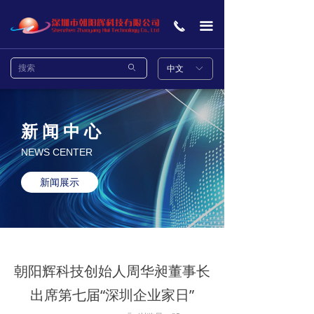
首页
끅
끀
关于我们
ꄙ
中文
ꀅ
项目案例
产品中心
新 闻 中 心
新闻中心
NEWS CENTER
联系我们
新闻展示
朝阳辉科技创始人周华昶董事长
出席第七届“深圳企业家日”