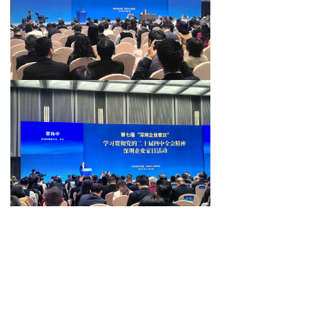
返回页面
뀷
上一篇：
无
ꂃ