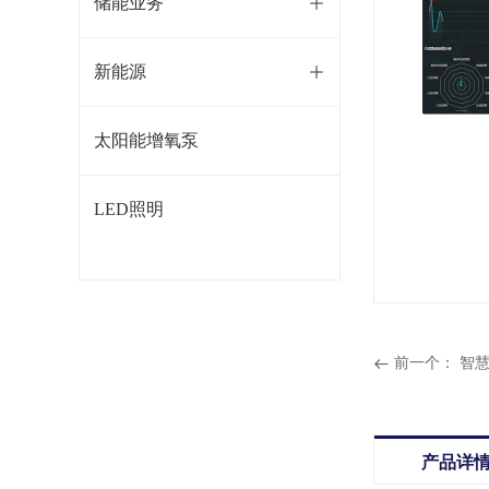
储能业务
ꄶ
新能源
ꄶ
太阳能增氧泵
LED照明
前一个：
智
뀷
产品详