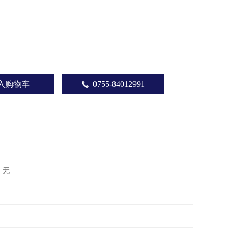
入购物车
0755-84012991
끅
：
无