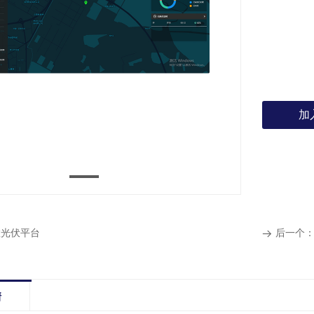
加
慧光伏平台
后一个
뀠
情