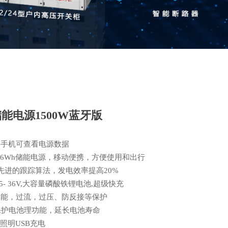
储能电源1500W蓝牙版
接手机可查看电源数据
/1536Wh储能电源，移动便携，方便使用和出行
T先进的跟踪算法，发电效率提高20%
5- 36V,大容量磷酸铁锂电池,超级快充
功能，过流，过压、防反接等保护
保护电池理功能，延长电池寿命
D照明USB充电