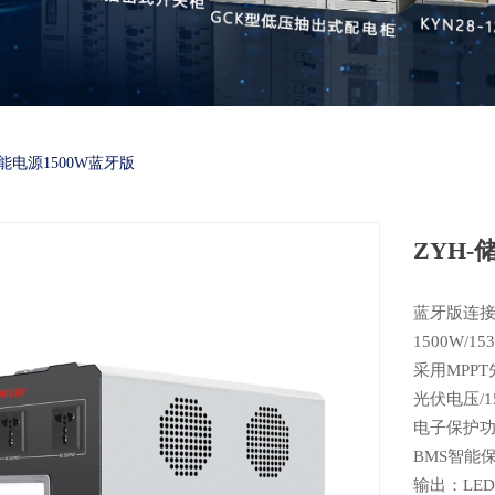
储能电源1500W蓝牙版
ZYH-
蓝牙版连
1500W
采用MPP
光伏电压/1
电子保护
BMS智能
输出：LE