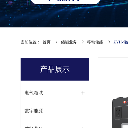
当前位置：
首页
뀠
储能业务
뀠
移动储能
뀠
ZYH-
产品展示
电气领域
ꄶ
数字能源