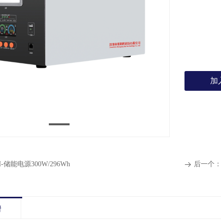
加
H-储能电源300W/296Wh
后一个
뀠
情