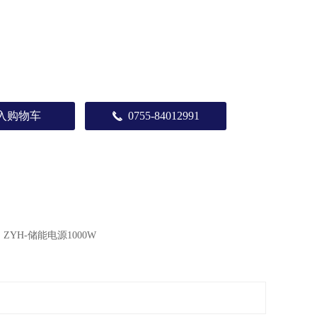
入购物车
0755-84012991
끅
：
ZYH-储能电源1000W